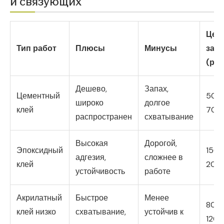
и связующих
Цен
Тип работ
Плюсы
Минусы
за м
(руб
Дешево,
Запах,
Цементный
50-
широко
долгое
клей
70
распространен
схватывание
Высокая
Дорогой,
Эпоксидный
150-
адгезия,
сложнее в
клей
200
устойчивость
работе
Акрилатный
Быстрое
Менее
80-
клей низко
схватывание,
устойчив к
120