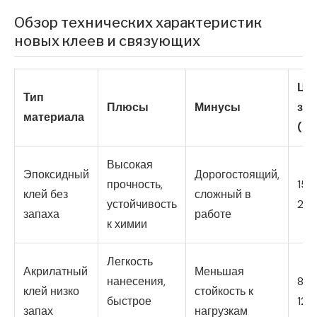
Обзор технических характеристик
новых клеев и связующих
Це
Тип
Плюсы
Минусы
за 
материала
(ру
Высокая
Эпоксидный
Дорогостоящий,
прочность,
150
клей без
сложный в
устойчивость
20
запаха
работе
к химии
Легкость
Акрилатный
Меньшая
нанесения,
80-
клей низко
стойкость к
быстрое
120
запах
нагрузкам