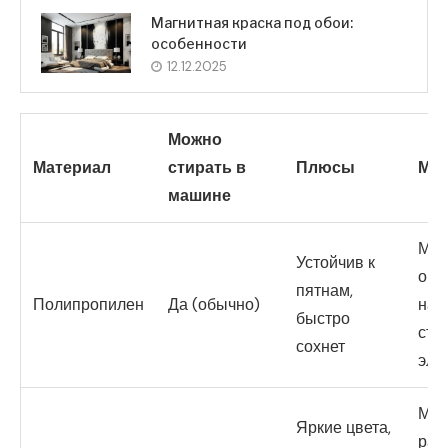
Магнитная краска под обои:
особенности
12.12.2025
Можно
Материал
стирать в
Плюсы
Ми
машине
Мен
Устойчив к
ощу
пятнам,
Полипропилен
Да (обычно)
нак
быстро
ста
сохнет
эле
Мож
Яркие цвета,
рас