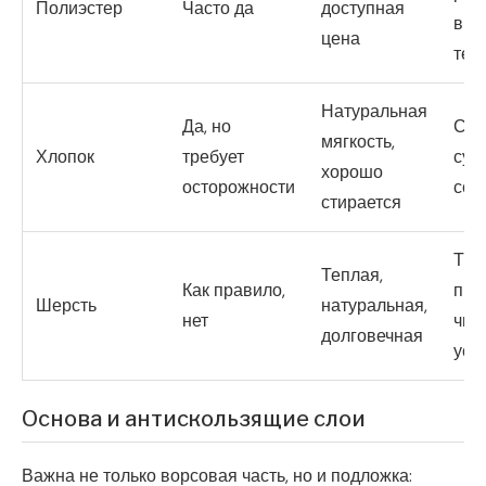
Полиэстер
Часто да
доступная
выс
цена
тем
Натуральная
Да, но
Сжи
мягкость,
Хлопок
требует
суш
хорошо
осторожности
сох
стирается
Тре
Теплая,
Как правило,
про
Шерсть
натуральная,
нет
чис
долговечная
уса
Основа и антискользящие слои
Важна не только ворсовая часть, но и подложка: