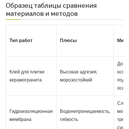
Образец таблицы сравнения
материалов и методов
Тип работ
Плюсы
Мин
Дорож
Клей для плитки
Высокая адгезия,
особ
керамогранита
морозостойкий
подг
осно
Слож
Гидроизоляционная
Водонепроницаемость,
монт
мембрана
гибкость
треб
сушк