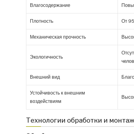
Влагосодержание
Повыш
Плотность
От 95
Механическая прочность
Высок
Отсут
Экологичность
чело
Внешний вид
Благо
Устойчивость к внешним
Высо
воздействиям
Технологии обработки и монта