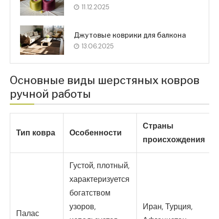
11.12.2025
Джутовые коврики для балкона
13.06.2025
Основные виды шерстяных ковров
ручной работы
Страны
Тип ковра
Особенности
происхождения
Густой, плотный,
характеризуется
богатством
узоров,
Иран, Турция,
Палас