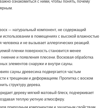
ажно ознакомиться с ними, чтобы понять, почему
лярным.
 воск — натуральный компонент, не содержащий
ри использовании в помещениях с высокой влажностью
я человека и не вызывает аллергических реакций.
руемой пленки поверхность становится менее
 гниение и появления плесени. Восковая обработка
ных элементов снаружи и внутри сауны.
ловиях сауны древесина подвергается частым
сти к трещинам и деформациям. Пропитка с воском
нить структуру дерева.
 придает дереву мягкий матовый блеск, подчеркивает
 создавая теплую уютную атмосферу.
даря природным компонентам и защитным свойствам,