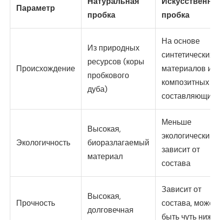
Натуральная
Искусственна
Параметр
пробка
пробка
На основе
Из природных
синтетических
ресурсов (коры
Происхождение
материалов и
пробкового
композитных
дуба)
составляющих
Меньше
Высокая,
экологический,
Экологичность
биоразлагаемый
зависит от
материал
состава
Зависит от
Высокая,
Прочность
состава, может
долговечная
быть чуть ниже