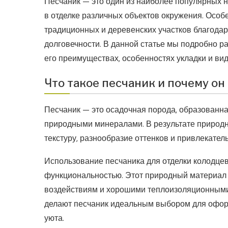
Песчаник — это один из наиболее популярных н
в отделке различных объектов окружения. Осо
традиционных и деревенских участков благодаря
долговечности. В данной статье мы подробно р
его преимуществах, особенностях укладки и ви
Что такое песчаник и почему он
Песчаник — это осадочная порода, образованна
природными минералами. В результате природ
текстуру, разнообразие оттенков и привлекате
Использование песчаника для отделки колодцев 
функциональностью. Этот природный материал 
воздействиям и хорошими теплоизоляционными 
делают песчаник идеальным выбором для офор
уюта.