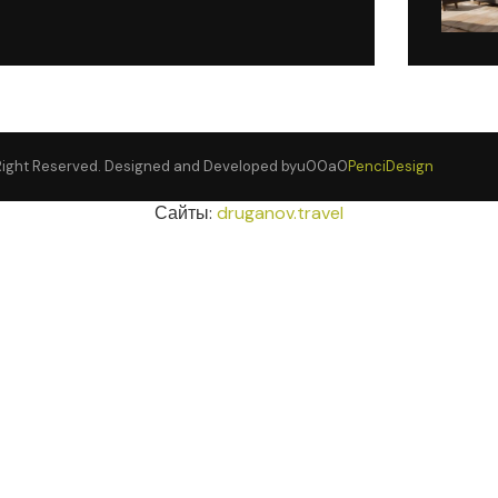
Right Reserved. Designed and Developed byu00a0
PenciDesign
Сайты:
druganov.travel