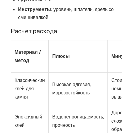
Инструменты:
уровень, шпатели, дрель со
смешивалкой
Расчет расхода
Материал /
Плюсы
Минусы
метод
Классический
Стоимост
Высокая адгезия,
клей для
немного
морозостойкость
камня
выше
Дорогой,
Эпоксидный
Водонепроницаемость,
сложный 
клей
прочность
обработк